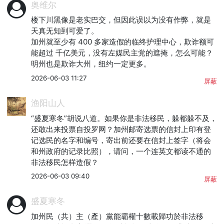
奥维尔
楼下川黑像是老实巴交，但因此误以为没有作弊，就是
天真无知到可爱了。

加州就至少有 400 多家造假的临终护理中心，欺诈额可
能超过 千亿美元，没有左媒民主党的遮掩，怎么可能？

明州也是欺诈大州，纽约一定更多。
2026-06-03 11:27
屏蔽
渔阳山人
“盛夏寒冬”胡说八道。如果你是非法移民，躲都躲不及，
还敢出来投票自投罗网？加州邮寄选票的信封上印有登
记选民的名字和编号，寄出前还要在信封上签字（将会
和州政府的记录比照），请问，一个连英文都读不通的
非法移民怎样造假？
2026-06-03 09:40
屏蔽
盛夏寒冬
加州民（共）主（產）黨能霸權十數載歸功於非法移