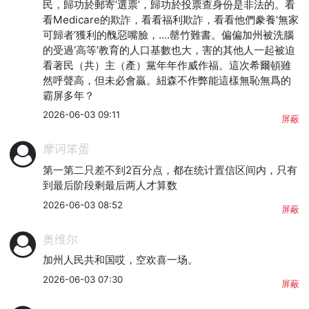
民，歸功於郵寄‘選票’，歸功於投票查身份是非法的。看
看Medicare的欺詐，看看福利欺詐，看看他們豢養‘無家
可歸者’獲利的醜惡嘴臉，....罄竹難書。偏偏加州被洗腦
的受過‘高等’教育的人口基數也大，害的其他人一起被迫
看著民（共）主（產）黨年年作威作福。這次希爾頓雖
然呼聲高，但未必會贏。紐森不作弊能這樣無恥無爲的
霸屏多年？
2026-06-03 09:11
屏蔽
摩诃笨蛋
第一第二只差不到2百分点，都在统计置信区间内，只有
到最后阶段剩最后两人才算数
2026-06-03 08:52
屏蔽
奥维尔
加州人民共和国哎，空欢喜一场。
2026-06-03 07:30
屏蔽