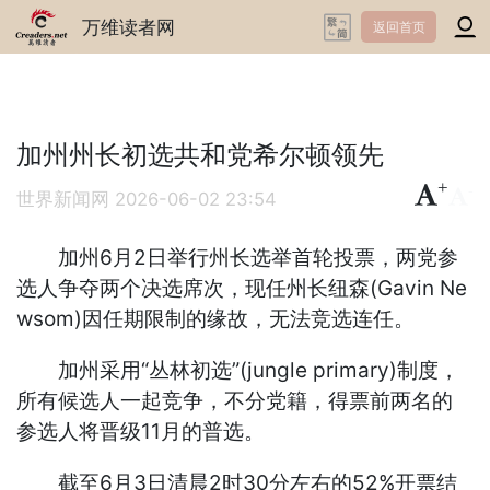
万维读者网
返回首页
加州州长初选共和党希尔顿领先
+
-
世界新闻网
2026-06-02 23:54
加州6月2日举行州长选举首轮投票，两党参
选人争夺两个决选席次，现任州长纽森(Gavin Ne
wsom)因任期限制的缘故，无法竞选连任。
加州采用“丛林初选”(jungle primary)制度，
所有候选人一起竞争，不分党籍，得票前两名的
参选人将晋级11月的普选。
截至6月3日清晨2时30分左右的52%开票结