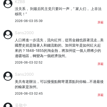
KZBB
没关系， 到最后民主党只要叫一声，“ 家人们， 上非法
移民！”
2026-06-03 05:39
屏蔽
Sans2000
人口將進一步流失，流向紅州，從而金錢也跟著流走…美
國歷史就是隨著人和錢流動的。加州當年是如何紅火起
來的？1848-1855的淘金熱，將加州從一個人煙稀少的
邊疆地區，轉變為一個經濟強州。
2026-06-03 02:52
屏蔽
Sans2000
美共有老辦法，可以慢慢點郵寄選票點到你輸…不過最後
的輸家是加州。
2026-06-03 02:45
屏蔽
吴敬中