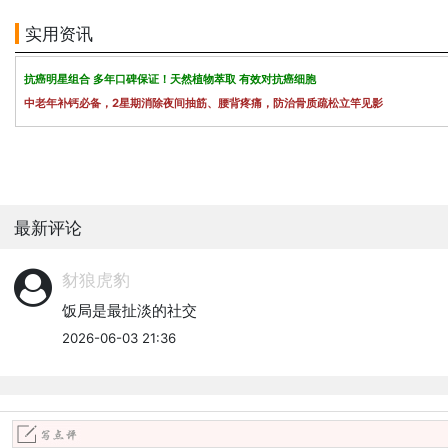
实用资讯
抗癌明星组合 多年口碑保证！天然植物萃取 有效对抗癌细胞
中老年补钙必备，2星期消除夜间抽筋、腰背疼痛，防治骨质疏松立竿见影
最新评论
豺狼虎豹
饭局是最扯淡的社交
2026-06-03 21:36