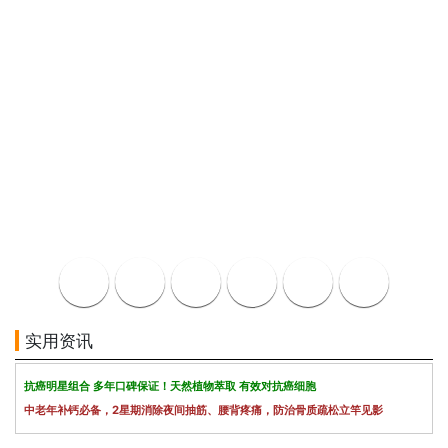
实用资讯
抗癌明星组合 多年口碑保证！天然植物萃取 有效对抗癌细胞
中老年补钙必备，2星期消除夜间抽筋、腰背疼痛，防治骨质疏松立竿见影