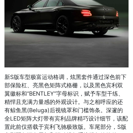
新S版车型极富运动格调，炫黑套件通过深色前下
部保险杠、亮黑色矩阵式格栅，以及黑色宾利双
翼徽标和“BENTLEY”字母标识，赋予车型干练、
精悍且充满力量感的外观设计。与之相呼应的还
有鲸鱼黑(Beluga)后视镜罩和门槛饰条。深邃的
全LED矩阵大灯带有宾利品牌精巧设计细节，该配
置此前仅搭载于宾利飞驰极致版。车尾部分，S版