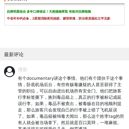
抗癌明星组合 多年口碑保证！天然植物萃取 有效对抗癌细胞
中老年补钙必备，2星期消除夜间抽筋、腰背疼痛，防治骨质疏松立竿见影
最新评论
倩影
有个documentary讲这个事情。他们有个团伙干这个事
情，卧底机场后台，有些有贩毒嫌疑的人甚至获得了主
管的职位，可以自由进出机场所有安全门。他们把旅客
行李标签撕下，换到毒品箱上，真正的行李被标记成延
误行李。如果，毒品不被查出，被毒贩在目的地顺利提
走，那么旅客只会发现自己的行李被上错了飞机延误
了。如果，毒品箱被缉毒犬闻出，那么这个姓李tag的所
有人就会被当场拿下。然后就是百口莫辩，一堆麻烦。
甚者还得在监狱里住几天。倒霉透顶。
