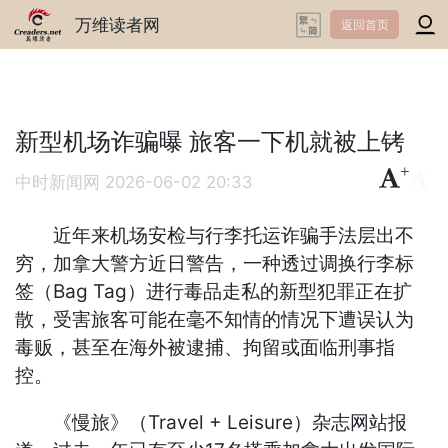
万维读者网
返回首页
新型机场诈骗曝 旅客一下机就被上铐
+
-
中时新闻网
2026-06-02 20:33
近年来机场安检与行李托运诈骗手法层出不
穷，加拿大警方近日警告，一种透过调换行李标
签（Bag Tag）进行毒品走私的新型犯罪正在扩
散，受害旅客可能在毫不知情的情况下遭误认为
毒贩，甚至在海外被逮捕、拘留或面临刑事指
控。
《慢旅》（Travel + Leisure）杂志网站报