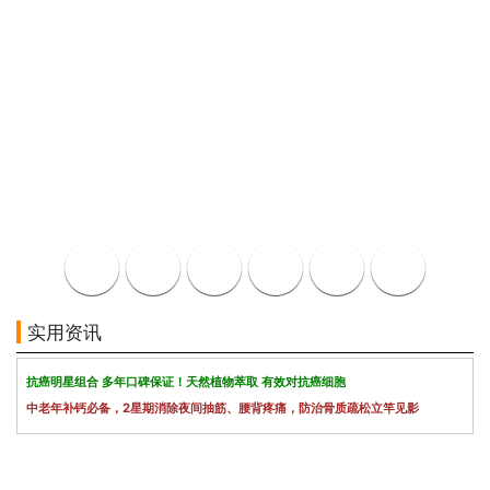
实用资讯
抗癌明星组合 多年口碑保证！天然植物萃取 有效对抗癌细胞
中老年补钙必备，2星期消除夜间抽筋、腰背疼痛，防治骨质疏松立竿见影