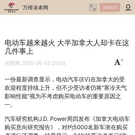
万维读者网
返回首页
电动车越来越火 大半加拿大人却卡在这
几件事上
+
-
加西网
2026-06-02 20:04
一份最新调查显示，电动汽车(EV)在加拿大的受
欢迎程度持续上升，但不少受访者仍将“寒冷天气
影响性能”视为不考虑购买电动车的重要原因之
一。
汽车研究机构J.D. Power周四发布《加拿大电动车
购买意向研究报告》，对约5000名新车潜在购买