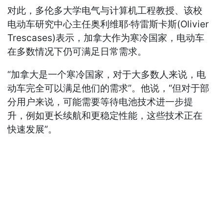
对此，多伦多大学电气与计算机工程教授、该校
电动车研究中心主任奥利维耶·特雷斯卡斯(Olivier
Trescases)表示，加拿大作为寒冷国家，电动车
在多数情况下仍可满足日常需求。
“加拿大是一个寒冷国家，对于大多数人来说，电
动车完全可以满足他们的需求”。他说，“但对于部
分用户来说，可能需要等待电池技术进一步提
升，例如更长续航和更稳定性能，这些技术正在
快速发展”。