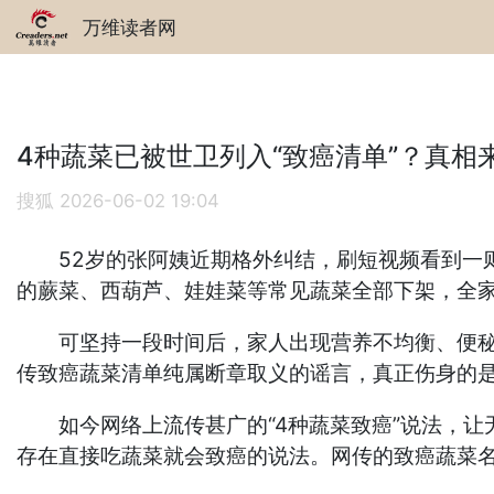
万维读者网
4种蔬菜已被世卫列入“致癌清单”？真相
搜狐
2026-06-02 19:04
52岁的张阿姨近期格外纠结，刷短视频看到一则
的蕨菜、西葫芦、娃娃菜等常见蔬菜全部下架，全
可坚持一段时间后，家人出现营养不均衡、便秘、
传致癌蔬菜清单纯属断章取义的谣言，真正伤身的
如今网络上流传甚广的“4种蔬菜致癌”说法，让无
存在直接吃蔬菜就会致癌的说法。网传的致癌蔬菜