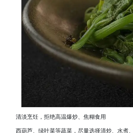
清淡烹饪，拒绝高温爆炒、焦糊食用
西葫芦、绿叶菜等蔬菜，尽量选择清炒、水煮、清