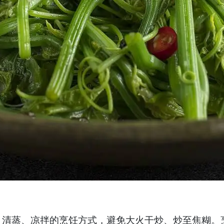
蒸、凉拌的烹饪方式，避免大火干炒、炒至焦糊。烹