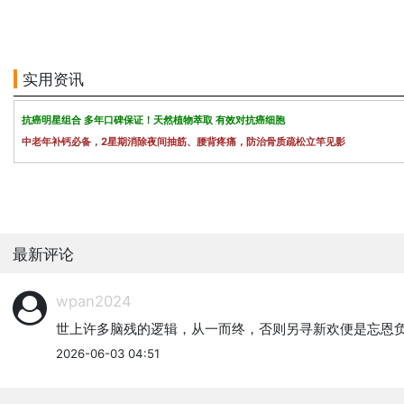
实用资讯
抗癌明星组合 多年口碑保证！天然植物萃取 有效对抗癌细胞
中老年补钙必备，2星期消除夜间抽筋、腰背疼痛，防治骨质疏松立竿见影
最新评论
wpan2024
世上许多脑残的逻辑，从一而终，否则另寻新欢便是忘恩
2026-06-03 04:51