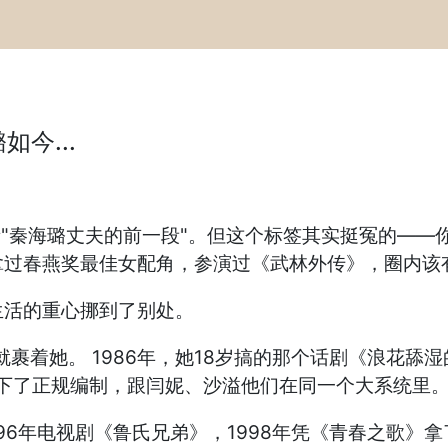
今...
者"秦海璐丈夫的前一段"。但这个标签其实挺冤的—
拿过春燕奖最佳女配角，参演过《武林外传》，圈内该
生活的重心挪到了别处。
就裹着她。 1986年，她18岁搞的那个话剧《浪花
拿下了正规编制，跟闫妮、沙溢他们在同一个大系统里
96年电视剧《鲁氏兄弟》，1998年凭《青春之歌》拿了