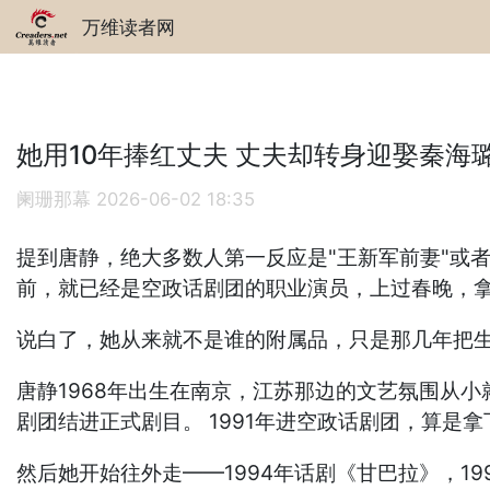
万维读者网
她用10年捧红丈夫 丈夫却转身迎娶秦海璐如
阑珊那幕
2026-06-02 18:35
提到唐静，绝大多数人第一反应是"王新军前妻"或
前，就已经是空政话剧团的职业演员，上过春晚，
说白了，她从来就不是谁的附属品，只是那几年把
唐静1968年出生在南京，江苏那边的文艺氛围从小
剧团结进正式剧目。 1991年进空政话剧团，算是
然后她开始往外走——1994年话剧《甘巴拉》，19