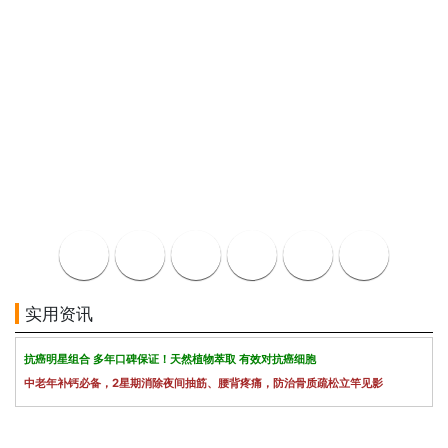
实用资讯
抗癌明星组合 多年口碑保证！天然植物萃取 有效对抗癌细胞
中老年补钙必备，2星期消除夜间抽筋、腰背疼痛，防治骨质疏松立竿见影