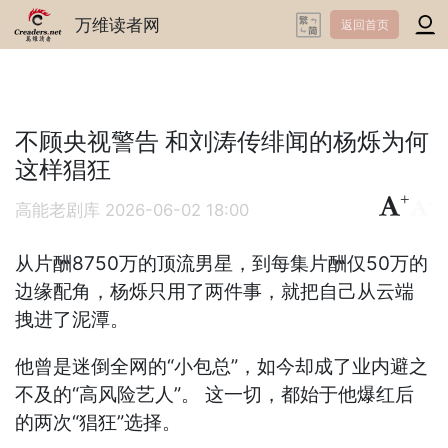
万维读者网
返回首页
不顾央视警告 和刘涛传绯闻的杨烁为何
这样猖狂
+
-
高能老剧库
2026-06-02 18:00
从片酬8750万的顶流男星，到每集片酬仅50万的
边缘配角，杨烁只用了两件事，就把自己从云端
拽进了泥潭。
他曾是迷倒全网的“小包总”，如今却成了业内避之
不及的“高风险艺人”。 这一切，都始于他爆红后
的两次“猖狂”选择。