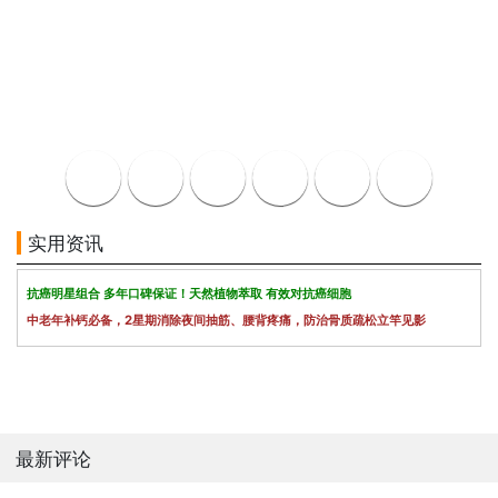
实用资讯
抗癌明星组合 多年口碑保证！天然植物萃取 有效对抗癌细胞
中老年补钙必备，2星期消除夜间抽筋、腰背疼痛，防治骨质疏松立竿见影
最新评论