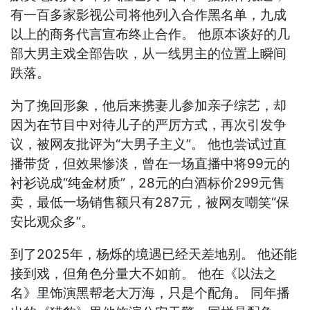
有一百多家影视公司将他列入合作黑名单，九成
以上的商务代言宣布终止合作。 他原本谈好的几
部大男主戏全部告吹，从一线男主的位置上瞬间
跌落。
为了挽回形象，他后来携妻儿参加亲子综艺，却
因为在节目中对待儿子的严厉方式，再次引发争
议，被网友批评为“大男子主义”。 他也尝试过直
播带货，但效果惨淡，曾在一场直播中将99元的
衬衫说成“纯金材质”，28元的白酒标价299元售
卖，最低一场销售额只有287元，被网友嘲笑“保
安比观众多”。
到了2025年，杨烁的境遇已经天差地别。 他还能
接到戏，但角色分量大不如前。 他在《以法之
名》里饰演黑帮老大万海，只是个配角。 同年播