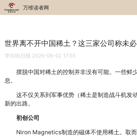
万维读者网
世界离不开中国稀土？这三家公司称未必
华尔街日报
2026-06-02 17:55
摆脱中国对稀土的控制并非没有可能。一些鲜少在
息。
这不仅关系到军事优势（稀土是制造战斗机发动机
新的出路。
初创公司
Niron Magnetics制造的磁体不使用稀土