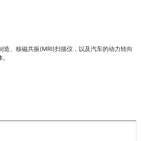
、核磁共振(MRI)扫描仪，以及汽车的动力转向
体。