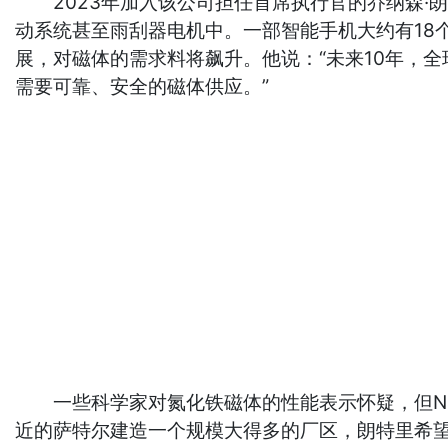
2023年加入该公司担任首席执行官的乔纳森·朗特里(
动系统甚至雨刮器电机中。一部智能手机大约有18
展，对磁体的需求料将飙升。他说：“未来10年，
需要可靠、安全的磁体供应。”
一些科学家对氮化铁磁体的性能表示怀疑，但Ni
近的萨特尔建造一个规模大得多的厂区，朗特里希望到