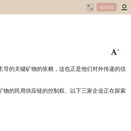
返回首页
+
-
导的关键矿物的依赖，这也正是他们对外传递的信
物的民用供应链的控制权。以下三家企业正在探索