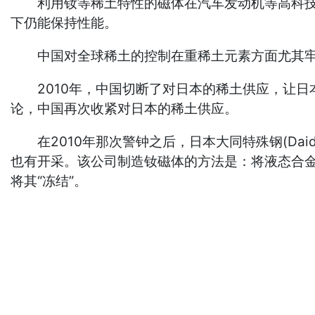
利用钕等稀土特性的磁体在汽车发动机等高科技、
下仍能保持性能。
中国对全球稀土的控制在重稀土元素方面尤其牢固
2010年，中国切断了对日本的稀土供应，让日本工业
论，中国再次收紧对日本的稀土供应。
在2010年那次警钟之后，日本大同特殊钢(Daid
也有开采。该公司制造钕磁体的方法是：将液态合
将其“冻结”。