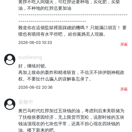
黄脖不吃人间烟火，可红脖还要种地，买化肥，买柴
油，不种地的红脖总要加油

-----------------------------------------------------
---------------------------------

難道你在這個監獄裡面踩縫紉機嗎？ 只能滿口胡言！ 要
噴也有噴得有水平些吧， 給你黨媽丟人現臉。
2026-06-03 10:33
屏蔽
suoliweng
好，继续封锁。

再加上致命的轰炸和精准斩首，不信灭不掉伊朗神棍政
权。不要扯什么骗人的谅解备忘录了。
2026-06-02 20:36
屏蔽
吴敬中
奥巴马时代红脖加过五块钱的油，考虑到后来美联储为
了扶植侯赛因经济，无上限货币宽松，说那时候的五块
钱油顶现在的七块也平常，还真不担心现在四块钱的
油。楼下新来的吧。