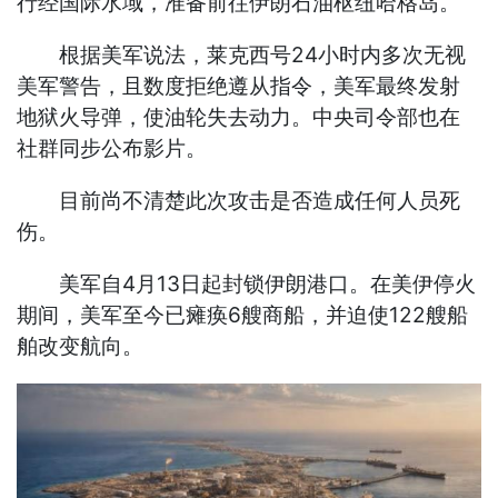
行经国际水域，准备前往伊朗石油枢纽哈格岛。
根据美军说法，莱克西号24小时内多次无视
美军警告，且数度拒绝遵从指令，美军最终发射
地狱火导弹，使油轮失去动力。中央司令部也在
社群同步公布影片。
目前尚不清楚此次攻击是否造成任何人员死
伤。
美军自4月13日起封锁伊朗港口。在美伊停火
期间，美军至今已瘫痪6艘商船，并迫使122艘船
舶改变航向。