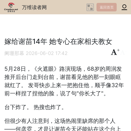
万维读者网
返回首页
嫁给谢苗14年 她专心在家相夫教女
+
-
阑珊那幕
2026-06-02 17:42
5月28日，《火遮眼》路演现场，68岁的周润发
推开后台门走到台前，谢苗看见他的那一刻眼眶
就红了。 发哥快步上来一把抱住他，顺手像32年
前一样捏了捏他的脸，说了句"你长大了"。
台下炸了。 热搜也炸了。
但很少有人注意到，这场热闹里缺席的那个人
——何彦霓，才是让谢苗今天还能站在这个台上