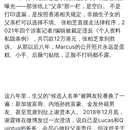
曝光——那张纸上"父亲"那一栏，是空白。 不是
打印遗漏，是按照香港相关规定，非婚生子女的
父亲栏可以选择不填。 张柏芝直接走法律程序，2
021年四个涉案记者/编辑被裁定违反《个人资料
私隐条例》，共罚款12万港元，张柏芝拿到胜
诉。 从那以后八年，Marcus的公开照片永远是蛋
糕、小手、后脑勺贴纸，正脸不打码都不露。
这八年里，生父的"候选人名单"被网友轮番换了一
遍：新加坡富商、内地孙姓富豪、金发外籍男
友、甚至荒唐到扯上谢贤本人。 2018年12月底，
谢霆锋在微博发过一次澄清，说自己是Lucas和Q
uintus的爸爸，会尽心做好父亲责任，但这些关于