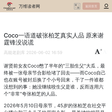
万维读者网
返回首页
Coco一语道破张柏芝真实人品 原来谢
霆锋没说谎
+
-
高能老剧库
2026-06-02 16:59
谢贤前女友Coco憋了半年的"三胎生父"大瓜，最
终被一张母亲节合影给堵了回去——而Coco自己
也在账号被封后换了个小号回来，干了一件谁都
没想到的事：她没继续咬生父是谁，反而连用六
个"非常"夸张柏芝的人品。
2026年5月10日母亲节，45岁的张柏芝在社交平