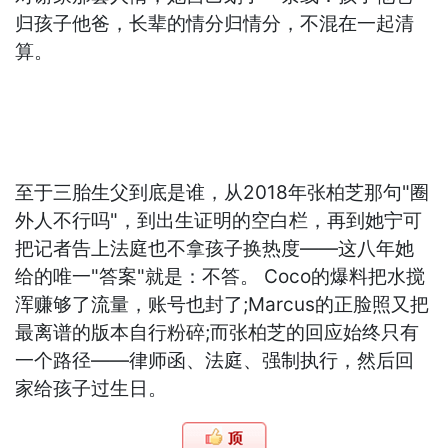
归孩子他爸，长辈的情分归情分，不混在一起清
算。
至于三胎生父到底是谁，从2018年张柏芝那句"圈
外人不行吗"，到出生证明的空白栏，再到她宁可
把记者告上法庭也不拿孩子换热度——这八年她
给的唯一"答案"就是：不答。 Coco的爆料把水搅
浑赚够了流量，账号也封了;Marcus的正脸照又把
最离谱的版本自行粉碎;而张柏芝的回应始终只有
一个路径——律师函、法庭、强制执行，然后回
家给孩子过生日。