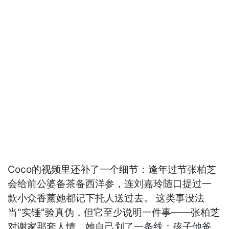
Coco的视频里还补了一个细节：逢年过节张柏芝
会给前公婆备茶备西洋参，连刘嘉玲随口提过一
款小众香薰她都记下托人送过去。 这类事没法
当"实锤"验真伪，但它至少说明一件事——张柏芝
对谢家那套人情，她自己划了一条线：孩子他爸