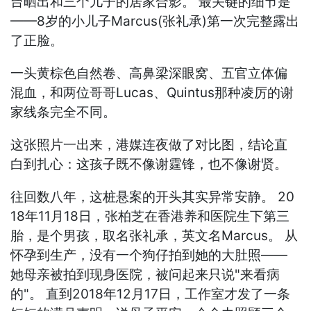
台晒出和三个儿子的居家合影。 最关键的细节是
——8岁的小儿子Marcus(张礼承)第一次完整露出
了正脸。
一头黄棕色自然卷、高鼻梁深眼窝、五官立体偏
混血，和两位哥哥Lucas、Quintus那种凌厉的谢
家线条完全不同。
这张照片一出来，港媒连夜做了对比图，结论直
白到扎心：这孩子既不像谢霆锋，也不像谢贤。
往回数八年，这桩悬案的开头其实异常安静。 20
18年11月18日，张柏芝在香港养和医院生下第三
胎，是个男孩，取名张礼承，英文名Marcus。 从
怀孕到生产，没有一个狗仔拍到她的大肚照——
她母亲被拍到现身医院，被问起来只说"来看病
的"。 直到2018年12月17日，工作室才发了一条