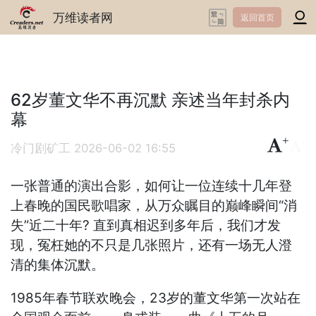
万维读者网
返回首页
62岁董文华不再沉默 亲述当年封杀内
幕
+
-
冷门剧矿工
2026-06-02 16:55
一张普通的演出合影，如何让一位连续十几年登
上春晚的国民歌唱家，从万众瞩目的巅峰瞬间“消
失”近二十年? 直到真相迟到多年后，我们才发
现，冤枉她的不只是几张照片，还有一场无人澄
清的集体沉默。
1985年春节联欢晚会，23岁的董文华第一次站在