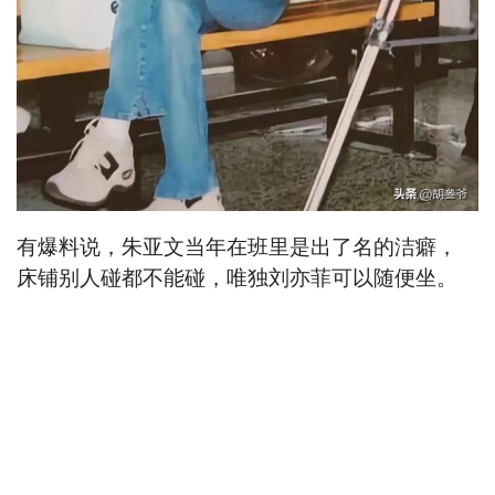
有爆料说，朱亚文当年在班里是出了名的洁癖，
床铺别人碰都不能碰，唯独刘亦菲可以随便坐。