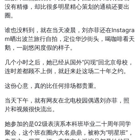
没有精修，却比很多明星精心策划的通稿还要出
圈。
谁也没料到，就在当天凌晨，刘亦菲还在Instagra
m晒出波兰旅行自拍，定位华沙街头，喝咖啡看天
鹅，一副悠闲度假的样子。
几个小时之后，她已经从国外“闪现”回北京母校，
连时差都顾不上倒，就赶来赴这场二十年之约。
这份心意，真的比任何排场都贵重。
当天下午，就有网友在北电校园偶遇刘亦菲，照
片和视频很快流出。
她参加的是02级表演系本科班毕业二十周年同学
聚会，这个班在圈内大名鼎鼎，被称为“明星班”，