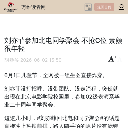
万维读者网
返回首页
刘亦菲参加北电同学聚会 不抢C位 素颜
很年轻
+
-
胡叄爷
2026-06-02 15:50
6月1日儿童节，全网被一组生图直接炸穿。
刘亦菲没打招呼、没带团队、没走流程，突然就
出现在北京电影学院校园里，参加02级表演系毕
业二十周年同学聚会。
短短几小时，#刘亦菲回北电和同学聚会#的话题
直接冲上热搜前排，路人随手拍的原片没有滤镜