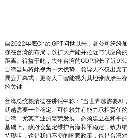
自2022年底Chat GPT问世以来，各公司纷纷加
强在台湾的布局，以扩大产能并拉近与供应商的
距离。得益于此，去年台湾的GDP增长了近9%。
台湾当局将此视为一大优势，领导人不仅出席了
展会开幕式，更将人工智能视为其地缘政治生存
的关键。
台湾总统赖清德在讲话中称：“当世界越需要AI，
就越需要一个稳定、可信赖并有能力承担责任的
台湾。尤其产业的繁荣发展，必须建立在和平的
基础上。政府会坚定维护台海和平稳定，致力维
持现状，这是我们不变的国家政策，也是台湾对