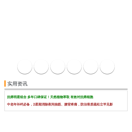
实用资讯
抗癌明星组合 多年口碑保证！天然植物萃取 有效对抗癌细胞
中老年补钙必备，2星期消除夜间抽筋、腰背疼痛，防治骨质疏松立竿见影