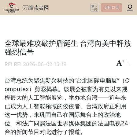
万维读者网
返回首页
全球最难攻破护盾诞生 台湾向美中释放
强烈信号
+
-
RFI RFI
2026-06-02 15:19
台湾总统为聚焦新兴科技的“台北国际电脑展”（C
omputex）剪彩揭幕。该展会被誉为有史以来规
模最大的人工智能展览，举办地台湾——近年来
已成为人工智能领域的佼佼者。台湾政府正利用
这一优势，来巩固自己在国际舞台上的政治地
位。和法广同属法国世界媒体集团的法国电视24
台的新闻节目对此进行了报道。