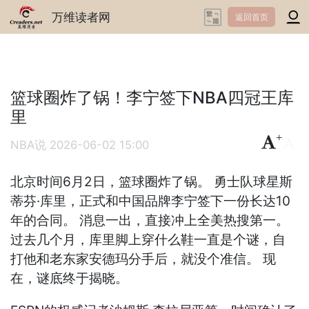
万维读者网
返回首页
篮球圈炸了锅！李宁签下NBA四冠王库
里
+
-
NBA说
2026-06-02 15:00
北京时间6月2日，篮球圈炸了锅。 勇士队球星斯
蒂芬·库里，正式和中国品牌李宁签下一份长达10
年的合同。 消息一出，直接冲上全美热搜第一。
过去几个月，库里脚上穿什么鞋一直是个谜，自
打他和老东家安德玛分手后，就没个准信。 现
在，谜底终于揭晓。