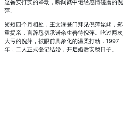
这番实打实的举动，瞬间戳中饱经感情磋磨的倪
萍。
短短四个月相处，王文澜登门拜见倪萍姥姥，郑
重提亲，言辞恳切承诺余生善待倪萍。吃过两次
大亏的倪萍，被眼前具象化的温柔打动，1997
年，二人正式登记结婚，开启婚后安稳日子。