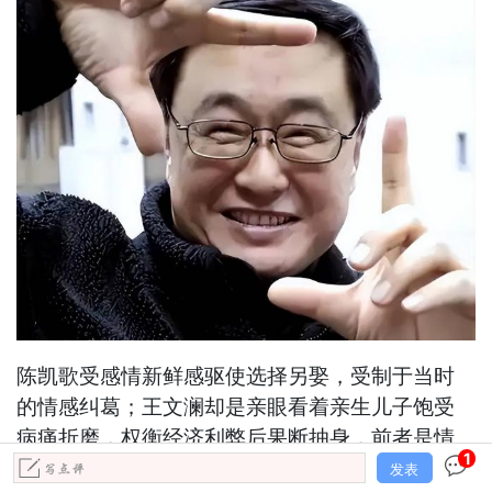
陈凯歌受感情新鲜感驱使选择另娶，受制于当时
的情感纠葛；王文澜却是亲眼看着亲生儿子饱受
病痛折磨，权衡经济利弊后果断抽身，前者是情
1
爱选择失误，后者是亲情与道义双双失守，冷血
发表