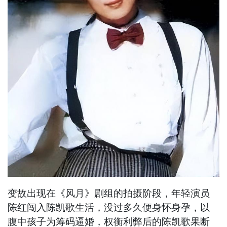
变故出现在《风月》剧组的拍摄阶段，年轻演员
陈红闯入陈凯歌生活，没过多久便身怀身孕，以
腹中孩子为筹码逼婚，权衡利弊后的陈凯歌果断