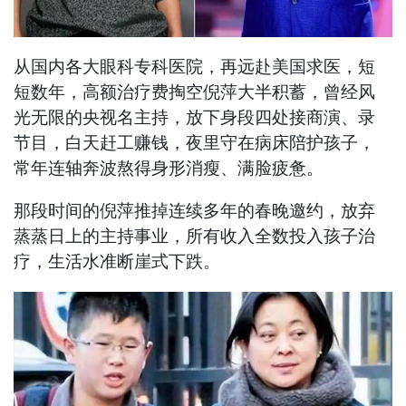
从国内各大眼科专科医院，再远赴美国求医，短
短数年，高额治疗费掏空倪萍大半积蓄，曾经风
光无限的央视名主持，放下身段四处接商演、录
节目，白天赶工赚钱，夜里守在病床陪护孩子，
常年连轴奔波熬得身形消瘦、满脸疲惫。
那段时间的倪萍推掉连续多年的春晚邀约，放弃
蒸蒸日上的主持事业，所有收入全数投入孩子治
疗，生活水准断崖式下跌。