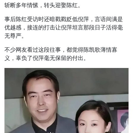
斩断多年情愫，转头迎娶陈红。
事后陈红受访时还暗戳戳贬低倪萍，言语间满是
优越感，接连的打击让倪萍坦言那段日子活得毫
无尊严。
不少网友看过这段往事，都觉得陈凯歌薄情寡
义，辜负了倪萍毫无保留的付出。