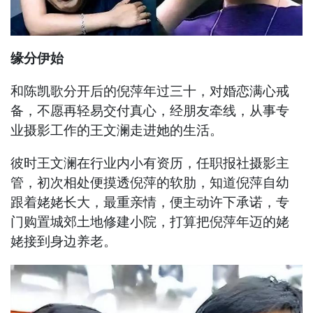
缘分伊始
和陈凯歌分开后的倪萍年过三十，对婚恋满心戒
备，不愿再轻易交付真心，经朋友牵线，从事专
业摄影工作的王文澜走进她的生活。
彼时王文澜在行业内小有资历，任职报社摄影主
管，初次相处便摸透倪萍的软肋，知道倪萍自幼
跟着姥姥长大，最重亲情，便主动许下承诺，专
门购置城郊土地修建小院，打算把倪萍年迈的姥
姥接到身边养老。