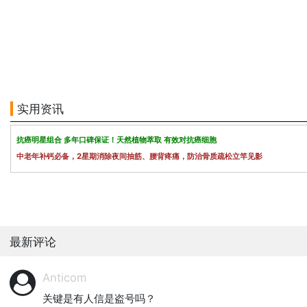
实用资讯
抗癌明星组合 多年口碑保证！天然植物萃取 有效对抗癌细胞
中老年补钙必备，2星期消除夜间抽筋、腰背疼痛，防治骨质疏松立竿见影
最新评论
Anticom
关键是有人信是盗号吗？