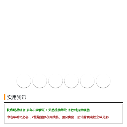
实用资讯
抗癌明星组合 多年口碑保证！天然植物萃取 有效对抗癌细胞
中老年补钙必备，2星期消除夜间抽筋、腰背疼痛，防治骨质疏松立竿见影