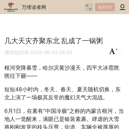
万维读者网
返回首页
几大天灾齐聚东北 乱成了一锅粥
+
-
地球知识局
2026-06-02 08:00
根河突降暴雪，哈尔滨黄沙漫天，四平大冰雹咣
咣往下砸——
短短48小时内，冬天、春天、夏天随机切换，东
北上演了一场极其反常的魔幻天气大混战。
6月1日，在素有“中国冷极”之称的内蒙古根河，当
地人一觉醒来，满眼已是银装素裹。肆虐的大雪
将刚刚发芽的枝头压弯，街道、车辆全被厚厚的