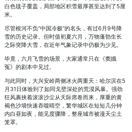
白色毯子覆盖，局部地区积雪最厚甚至达到了5厘
米。
尽管根河不负“中国冷极”的名头，有过6月9号降
雪的历史记录。但时值初夏六月，万物蓬勃生长
之际突降大雪，在近年气象记录中仍极为少见。
毕竟，六月飞雪的场景，大家通常只在《窦娥
冤》的剧本中见过。
与此同时，大兴安岭两侧冰火两重天：哈尔滨在5
月31日体验到了如同戈壁深处的荒漠风暴。强劲
狂风裹挟着滚滚沙尘从天际席卷而来，厚重的黄
褐色沙墙快速吞噬晴空，繁华城区在短短几分钟
内白昼如夜，能见度骤降，整座城市被漫天尘土
笼罩。