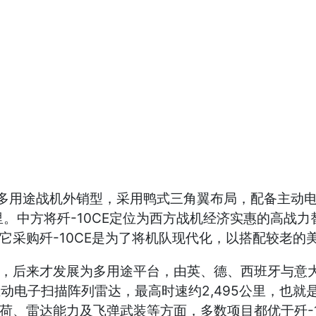
列多用途战机外销型，采用鸭式三角翼布局，配备主动电
里。中方将歼-10CE定位为西方战机经济实惠的高战力
它采购歼-10CE是为了将机队现代化，以搭配较老的
后来才发展为多用途平台，由英、德、西班牙与意大利
R-E主动电子扫描阵列雷达，最高时速约2,495公里，也
荷、雷达能力及飞弹武装等方面，多数项目都优于歼-1