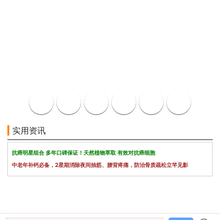
实用资讯
抗癌明星组合 多年口碑保证！天然植物萃取 有效对抗癌细胞
中老年补钙必备，2星期消除夜间抽筋、腰背疼痛，防治骨质疏松立竿见影