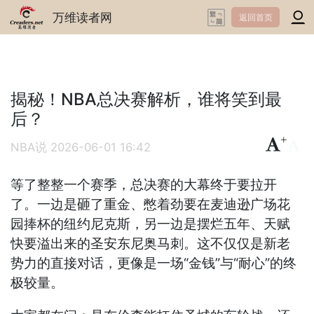
万维读者网
返回首页
揭秘！NBA总决赛解析，谁将笑到最
后？
+
-
NBA说
2026-06-01 16:42
等了整整一个赛季，总决赛的大幕终于要拉开
了。一边是砸了重金、憋着劲要在麦迪逊广场花
园捧杯的纽约尼克斯，另一边是摆烂五年、天赋
快要溢出来的圣安东尼奥马刺。这不仅仅是新老
势力的直接对话，更像是一场“金钱”与“耐心”的终
极较量。