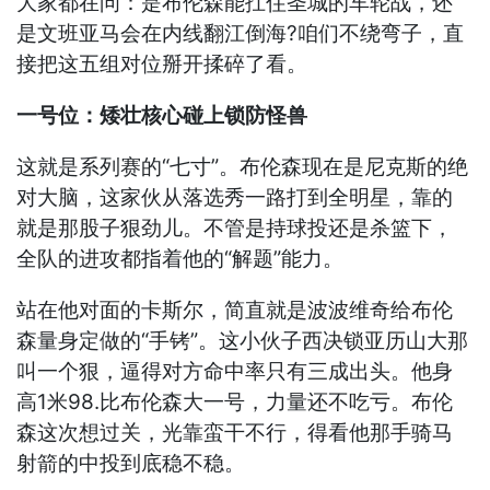
大家都在问：是布伦森能扛住圣城的车轮战，还
是文班亚马会在内线翻江倒海?咱们不绕弯子，直
接把这五组对位掰开揉碎了看。
一号位：矮壮核心碰上锁防怪兽
这就是系列赛的“七寸”。布伦森现在是尼克斯的绝
对大脑，这家伙从落选秀一路打到全明星，靠的
就是那股子狠劲儿。不管是持球投还是杀篮下，
全队的进攻都指着他的“解题”能力。
站在他对面的卡斯尔，简直就是波波维奇给布伦
森量身定做的“手铐”。这小伙子西决锁亚历山大那
叫一个狠，逼得对方命中率只有三成出头。他身
高1米98.比布伦森大一号，力量还不吃亏。布伦
森这次想过关，光靠蛮干不行，得看他那手骑马
射箭的中投到底稳不稳。