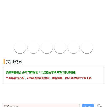
实用资讯
抗癌明星组合 多年口碑保证！天然植物萃取 有效对抗癌细胞
中老年补钙必备，2星期消除夜间抽筋、腰背疼痛，防治骨质疏松立竿见影