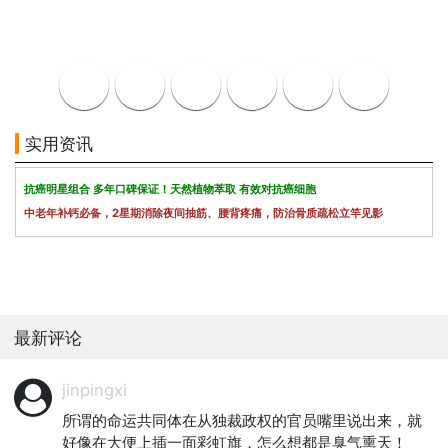
实用资讯
抗癌明星组合 多年口碑保证！天然植物萃取 有效对抗癌细胞
中老年补钙必备，2星期消除夜间抽筋、腰背疼痛，防治骨质疏松立竿见影
最新评论
jinpingxi
所谓的命运共同体在从独裁政权的官员嘴里说出来，就
好像在大便上插一面彩虹旗，怎么想都是臭气熏天！