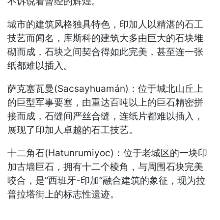
不诉说着曾经的辉煌。
城市的建筑风格独具特色，印加人以精湛的石工
技艺而闻名，库斯科的建筑大多由巨大的石块堆
砌而成，石块之间契合得如此完美，甚至连一张
纸都难以插入。
萨克塞瓦曼(Sacsayhuamán)‌：位于城北山丘上
的巨型军事要塞，由重达百吨以上的巨石精密拼
接而成，石缝间严丝合缝，连纸片都难以插入，
展现了印加人卓越的石工技艺。
十二角石(Hatunrumiyoc)‌：位于老城区的一块印
加古墙巨石，拥有‌十二个棱角‌，与周围石块完美
咬合，是“西班牙-印加”融合建筑的象征，现为拉
普拉塔街上的标志性遗迹。