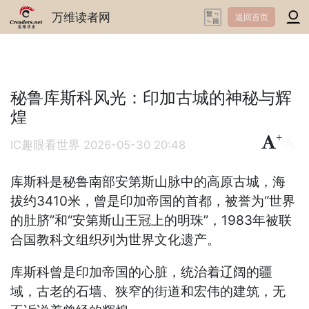
万维读者网
返回首页
秘鲁库斯科风光：印加古城的神秘与辉
煌
+
-
IC趣眼看世界
2026-05-30 20:48
库斯科‌是秘鲁南部安第斯山脉中的高原古城，海
拔约‌3410米‌，曾是‌印加帝国的首都‌，被誉为“‌世界
的肚脐‌”和“‌安第斯山王冠上的明珠‌”，1983年被联
合国教科文组织列为世界文化遗产。
库斯科曾是印加帝国的心脏，统治着辽阔的疆
域，古老的石墙、狭窄的街道和宏伟的建筑，无