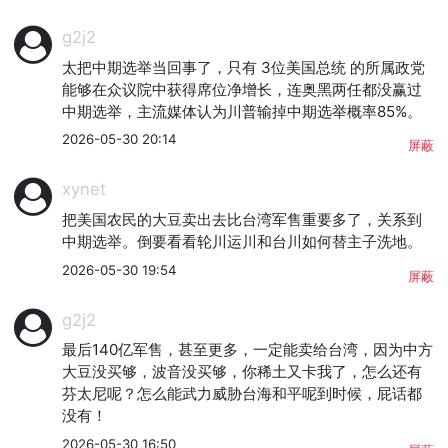
g2j2
太把中期选举当回事了，只有 3位美国总统 的所属政党
能够在众议院中获得席位净增长，连奥黑两任都没赢过
中期选举，主流媒体认为川普输掉中期选举概率85%。
2026-05-30 20:14
屏蔽
xynet
把美国农民的大豆卖出去比台湾军售重要多了，关系到
中期选举。倒要看看轮川运川和台川如何替主子洗地。
2026-05-30 19:54
屏蔽
g2j2
最后140亿军售，甚至更多，一定能卖给台湾，因为中方
大豆没买够，波音没买够，你稀土又卡我了，怎么还有
芬太尼呢？怎么能武力威胁台海和平呢到时候，屁话都
没有！
2026-05-30 16:50