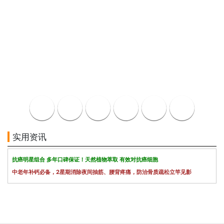
实用资讯
抗癌明星组合 多年口碑保证！天然植物萃取 有效对抗癌细胞
中老年补钙必备，2星期消除夜间抽筋、腰背疼痛，防治骨质疏松立竿见影