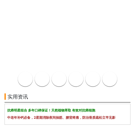
实用资讯
抗癌明星组合 多年口碑保证！天然植物萃取 有效对抗癌细胞
中老年补钙必备，2星期消除夜间抽筋、腰背疼痛，防治骨质疏松立竿见影