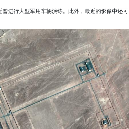
近曾进行大型军用车辆演练。此外，最近的影像中还
。