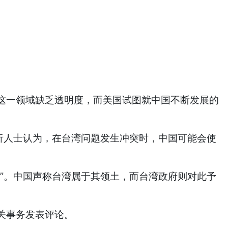
这一领域缺乏透明度，而美国试图就中国不断发展的
析人士认为，在台湾问题发生冲突时，中国可能会使
”。中国声称台湾属于其领土，而台湾政府则对此予
关事务发表评论。