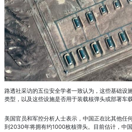
路透社采访的五位安全学者一致认为，这些基础设
类型，以及这些设施是否用于装载核弹头或部署车
美国官员和军控分析人士表示，中国正在比其他任
到2030年将拥有约1000枚核弹头。目前估计，中