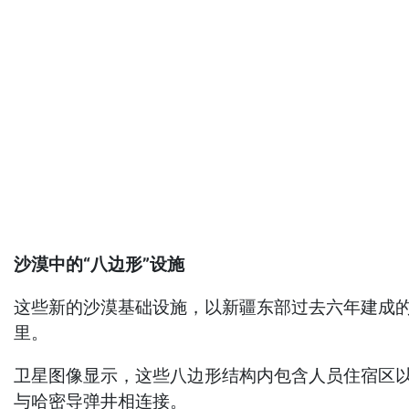
沙漠中的“八边形”设施
这些新的沙漠基础设施，以新疆东部过去六年建成的
里。
卫星图像显示，这些八边形结构内包含人员住宿区
与哈密导弹井相连接。