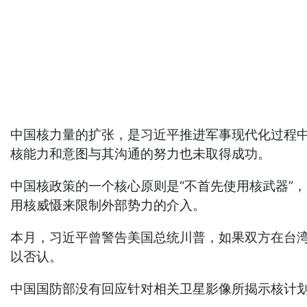
中国核力量的扩张，是习近平推进军事现代化过程
核能力和意图与其沟通的努力也未取得成功。
中国核政策的一个核心原则是“不首先使用核武器”
用核威慑来限制外部势力的介入。
本月，习近平曾警告美国总统川普，如果双方在台湾
以否认。
中国国防部没有回应针对相关卫星影像所揭示核计