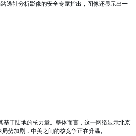
为路透社分析影像的安全专家指出，图像还显示出一
其基于陆地的核力量。整体而言，这一网络显示北京
张局势加剧，中美之间的核竞争正在升温。