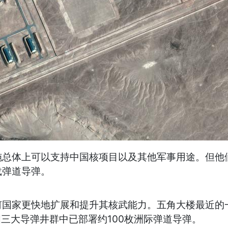
施总体上可以支持中国核项目以及其他军事用途。但他
载弹道导弹。
何国家更快地扩展和提升其核武能力。五角大楼最近的
国三大导弹井群中已部署约100枚洲际弹道导弹。