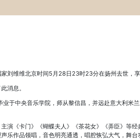
刘维维北京时间5月28日23时23分在扬州去世，享
了此消息。
他毕业于中央音乐学院，师从黎信昌，并远赴意大利米
，主演《卡门》《蝴蝶夫人》《茶花女》《弄臣》等经
型声乐作品领唱，音色明亮通透，唱腔恢弘大气，舞台