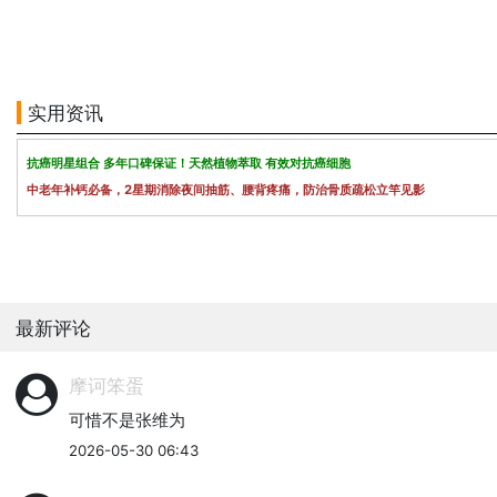
实用资讯
抗癌明星组合 多年口碑保证！天然植物萃取 有效对抗癌细胞
中老年补钙必备，2星期消除夜间抽筋、腰背疼痛，防治骨质疏松立竿见影
最新评论
摩诃笨蛋
可惜不是张维为
2026-05-30 06:43