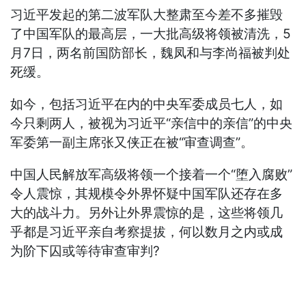
习近平发起的第二波军队大整肃至今差不多摧毁
了中国军队的最高层，一大批高级将领被清洗，5
月7日，两名前国防部长，魏凤和与李尚福被判处
死缓。
如今，包括习近平在内的中央军委成员七人，如
今只剩两人，被视为习近平“亲信中的亲信”的中央
军委第一副主席张又侠正在被“审查调查”。
中国人民解放军高级将领一个接着一个“堕入腐败”
令人震惊，其规模令外界怀疑中国军队还存在多
大的战斗力。另外让外界震惊的是，这些将领几
乎都是习近平亲自考察提拔，何以数月之内或成
为阶下囚或等待审查审判?