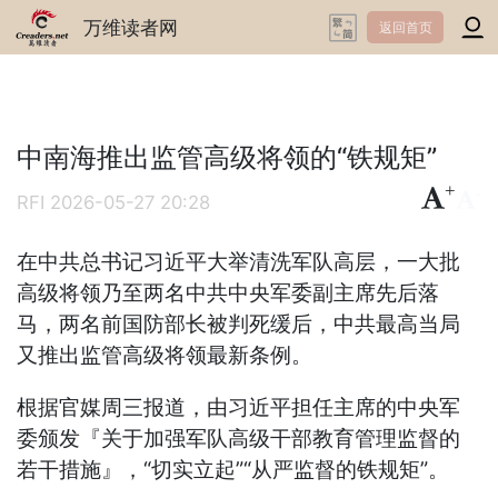
万维读者网
返回首页
中南海推出监管高级将领的“铁规矩”
+
-
RFI
2026-05-27 20:28
在中共总书记习近平大举清洗军队高层，一大批
高级将领乃至两名中共中央军委副主席先后落
马，两名前国防部长被判死缓后，中共最高当局
又推出监管高级将领最新条例。
根据官媒周三报道，由习近平担任主席的中央军
委颁发『关于加强军队高级干部教育管理监督的
若干措施』，“切实立起”“从严监督的铁规矩”。