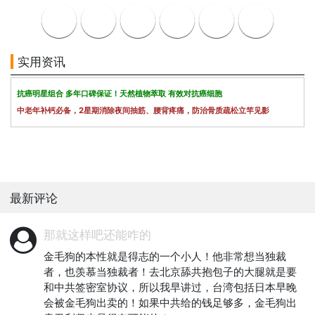
实用资讯
抗癌明星组合 多年口碑保证！天然植物萃取 有效对抗癌细胞
中老年补钙必备，2星期消除夜间抽筋、腰背疼痛，防治骨质疏松立竿见影
最新评论
那就这样吧还能咋的
金毛狗的本性就是得志的一个小人！他非常想当独裁
者，也羡慕当独裁者！去北京舔共抱包子的大腿就是要
和中共签密室协议，所以我早讲过，台湾包括日本早晚
会被金毛狗出卖的！如果中共给的钱足够多，金毛狗出