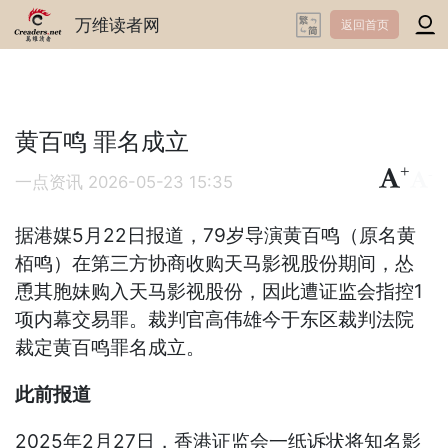
万维读者网
返回首页
黄百鸣 罪名成立
+
-
一点资讯
2026-05-23 15:35
据港媒5月22日报道，79岁导演黄百鸣（原名黄
栢鸣）在第三方协商收购天马影视股份期间，怂
恿其胞妹购入天马影视股份，因此遭证监会指控1
项内幕交易罪。裁判官高伟雄今于东区裁判法院
裁定黄百鸣罪名成立。
此前报道
2025年2月27日，香港证监会一纸诉状将知名影