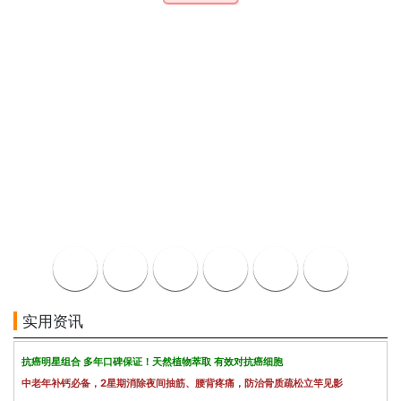
实用资讯
抗癌明星组合 多年口碑保证！天然植物萃取 有效对抗癌细胞
中老年补钙必备，2星期消除夜间抽筋、腰背疼痛，防治骨质疏松立竿见影