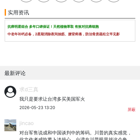
实用资讯
抗癌明星组合 多年口碑保证！天然植物萃取 有效对抗癌细胞
中老年补钙必备，2星期消除夜间抽筋、腰背疼痛，防治骨质疏松立竿见影
最新评论
求d三真
我只是要求让台湾多买美国军火
2026-05-23 13:20
屏蔽
jincao
对台军售说成和中国谈判中的筹码。川普的真实感觉，
此文作者咸吃萝卜淡操心，台湾在川普眼里就这个角