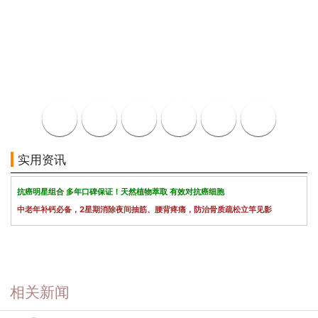
实用资讯
抗癌明星组合 多年口碑保证！天然植物萃取 有效对抗癌细胞
中老年补钙必备，2星期消除夜间抽筋、腰背疼痛，防治骨质疏松立竿见影
相关新闻