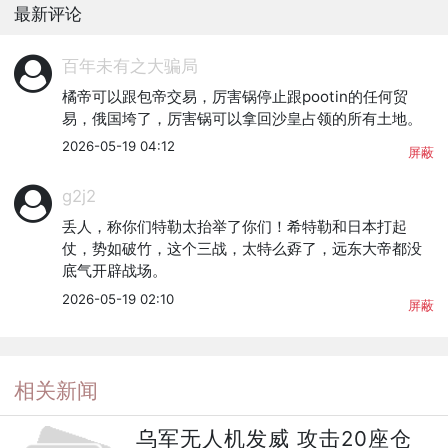
最新评论
百年未有之大骗局
橘帝可以跟包帝交易，厉害锅停止跟pootin的任何贸
易，俄国垮了，厉害锅可以拿回沙皇占领的所有土地。
2026-05-19 04:12
屏蔽
g2j2
丢人，称你们特勒太抬举了你们！希特勒和日本打起
仗，势如破竹，这个三战，太特么孬了，远东大帝都没
底气开辟战场。
2026-05-19 02:10
屏蔽
相关新闻
乌军无人机发威 攻击20座仓