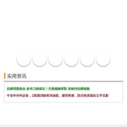
实用资讯
抗癌明星组合 多年口碑保证！天然植物萃取 有效对抗癌细胞
中老年补钙必备，2星期消除夜间抽筋、腰背疼痛，防治骨质疏松立竿见影