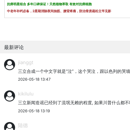
抗癌明星组合 多年口碑保证！天然植物萃取 有效对抗癌细胞
中老年补钙必备，2星期消除夜间抽筋、腰背疼痛，防治骨质疏松立竿见影
最新评论
jianggt
三立合成一个中文字就是“泣”，这个哭泣，跟以色列的哭
2026-05-18 13:47
kikilulu
三立新闻造谣已经到了流氓无赖的程度, 如果川普什么都不吃
2026-05-18 13:19
陆德