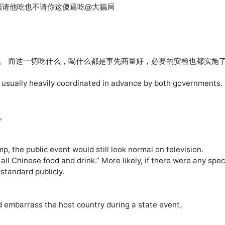
国请他吃也不请你这傻逼吃@大骗局
。 而这一切吃什么，喝什么都是事先商量好，必要的安检也都实施了。
e usually heavily coordinated in advance by both governments. T


, the public event would still look normal on television.

d all Chinese food and drink.” More likely, if there were any s
tandard publicly.

uld embarrass the host country during a state event。