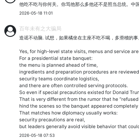
他吃不吃与你何关。你骂他那么多他还不是照当总统。中
2026-05-18 11:01
百年未有之大骗局
造谣不动脑. 试想，如果橘坐在主座不吃不喝，多滑稽的事
Yes, for high-level state visits, menus and service ar
For a presidential state banquet:

the menu is planned ahead of time,

ingredients and preparation procedures are reviewed,
security teams coordinate logistics,

and there are often controlled serving protocols.

So even if special precautions existed for Donald Trump
That is very different from the rumor that he “refuse
hind the scenes so the banquet appeared completely s
That matches how diplomacy usually works:

security precautions are real,

but leaders generally avoid visible behavior that co
2026-05-18 07:53