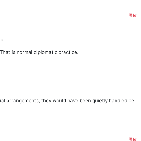
屏蔽
 

hat is normal diplomatic practice.

pecial arrangements, they would have been quietly handled be
屏蔽