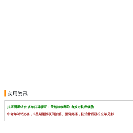
实用资讯
抗癌明星组合 多年口碑保证！天然植物萃取 有效对抗癌细胞
中老年补钙必备，2星期消除夜间抽筋、腰背疼痛，防治骨质疏松立竿见影