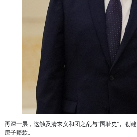
再深一层，这触及清末义和团之乱与“国耻史”。创
庚子赔款。