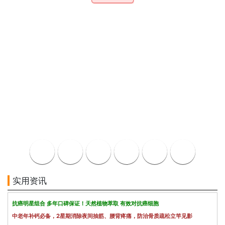
实用资讯
抗癌明星组合 多年口碑保证！天然植物萃取 有效对抗癌细胞
中老年补钙必备，2星期消除夜间抽筋、腰背疼痛，防治骨质疏松立竿见影