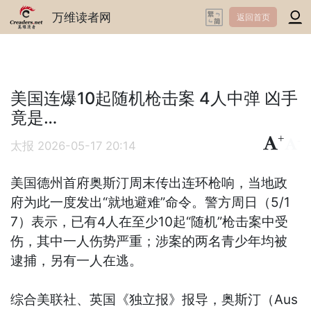
万维读者网
返回首页
美国连爆10起随机枪击案 4人中弹 凶手
竟是…
+
-
太报
2026-05-17 20:14
美国德州首府奥斯汀周末传出连环枪响，当地政
府为此一度发出“就地避难”命令。警方周日（5/1
7）表示，已有4人在至少10起“随机”枪击案中受
伤，其中一人伤势严重；涉案的两名青少年均被
逮捕，另有一人在逃。
综合美联社、英国《独立报》报导，奥斯汀（Aus