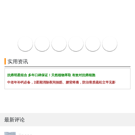
实用资讯
抗癌明星组合 多年口碑保证！天然植物萃取 有效对抗癌细胞
中老年补钙必备，2星期消除夜间抽筋、腰背疼痛，防治骨质疏松立竿见影
最新评论