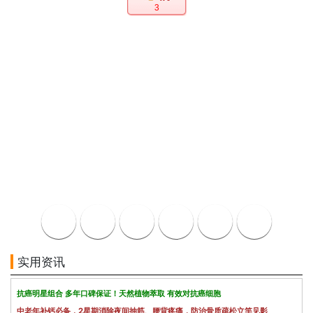
3
实用资讯
抗癌明星组合 多年口碑保证！天然植物萃取 有效对抗癌细胞
中老年补钙必备，2星期消除夜间抽筋、腰背疼痛，防治骨质疏松立竿见影