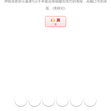
伊朗亲政府示威者5日手举最高领袖穆吉塔巴的海报，高喊口号的画
面。(美联社)
0