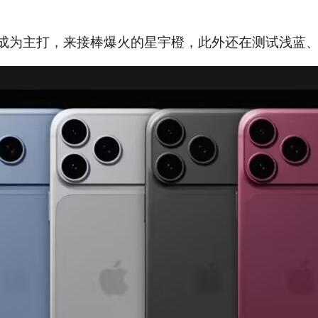
”将成为主打，来接棒爆火的星宇橙，此外还在测试浅蓝