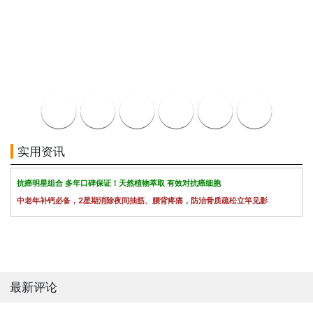
实用资讯
抗癌明星组合 多年口碑保证！天然植物萃取 有效对抗癌细胞
中老年补钙必备，2星期消除夜间抽筋、腰背疼痛，防治骨质疏松立竿见影
最新评论