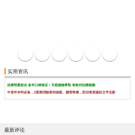
实用资讯
抗癌明星组合 多年口碑保证！天然植物萃取 有效对抗癌细胞
中老年补钙必备，2星期消除夜间抽筋、腰背疼痛，防治骨质疏松立竿见影
最新评论