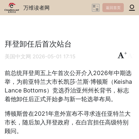
万维读者网
返回首页
拜登卸任后首次站台
+
-
美国中文网
2026-05-01 17:15
前总统拜登周五上午首次公开介入2026年中期选
举，为前亚特兰大市长凯莎·兰斯·博顿斯（Keisha
Lance Bottoms）竞选乔治亚州州长背书，标志
着他卸任后正式开始参与新一轮选举布局。
博顿斯曾在2021年意外宣布不寻求连任亚特兰大
市长，随后加入拜登政府，在白宫担任高级特别
顾问。