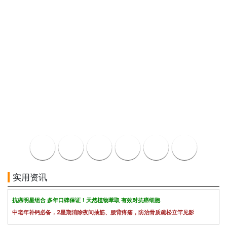
实用资讯
抗癌明星组合 多年口碑保证！天然植物萃取 有效对抗癌细胞
中老年补钙必备，2星期消除夜间抽筋、腰背疼痛，防治骨质疏松立竿见影