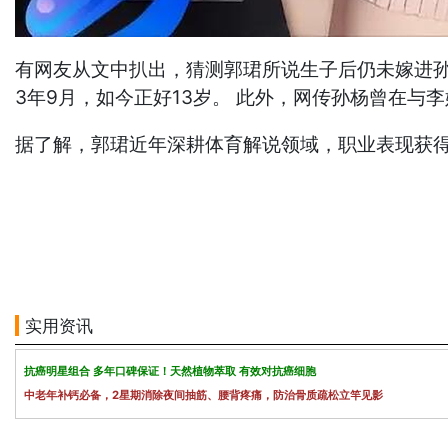
有网友从文中扒出，猜测郭珺所说生子后仍未嫁进孙
3年9月，如今正好13岁。 此外，网传孙杨曾在与
据了解，郭珺近年深耕体育解说领域，职业表现获得
实用资讯
抗癌明星组合 多年口碑保证！天然植物萃取 有效对抗癌细胞
中老年补钙必备，2星期消除夜间抽筋、腰背疼痛，防治骨质疏松立竿见影