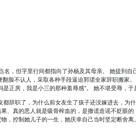
接点名，但字里行间都指向了孙杨及其母亲。 她提到
便翻脸不认人，采取各种手段逼迫郭珺全家辞职搬家。
妈是正房，我是小三的那种羞辱感”。 她不堪受辱，
友都辞职了，为什么前女友生了孩子还没嫁进去，为什
结果、真的恶人就是吸骨榨血的，是撒谎造谣不贬眼的
宠物，控制她儿子的一生，她庆幸自己当时坚定断舍离