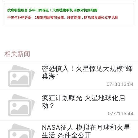
抗癌明星组合 多年口碑保证！天然植物萃取 有效对抗癌细胞
中老年补钙必备，2星期消除夜间抽筋、腰背疼痛，防治骨质疏松立竿见影
相关新闻
密恐慎入！火星惊见大规模“蜂
巢海”
07-30 13:04
疯狂计划曝光 火星地球化启
动？
07-21 15:44
NASA征人 模拟在月球和火星
生活 条件全公开